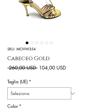
SKU: MOVW354
Cabeceo Gold
Prezzo
Prezzo
 260,00 USD 
104,00 USD
regolare
scontato
Taglia (UE)
*
Color
*