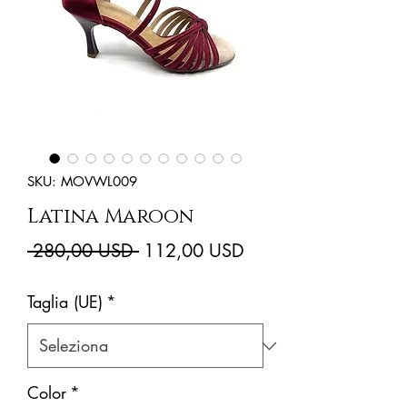
SKU: MOVWL009
Latina Maroon
Prezzo
Prezzo
 280,00 USD 
112,00 USD
regolare
scontato
Taglia (UE)
*
Color
*