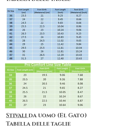
Shipping & Returns
We always do our best to maximize
customer satisfaction. Shopping online
can be puzzling, but no worries! We
summarize everything for you! Please
make sure you take a look at
our
Shipping & Delivery Policy
and
our
Return Policy
to ensure that our
policies, terms&conditions apply to
your needs.
Stivali
da uomo (El Gato)
​Tabella delle taglie