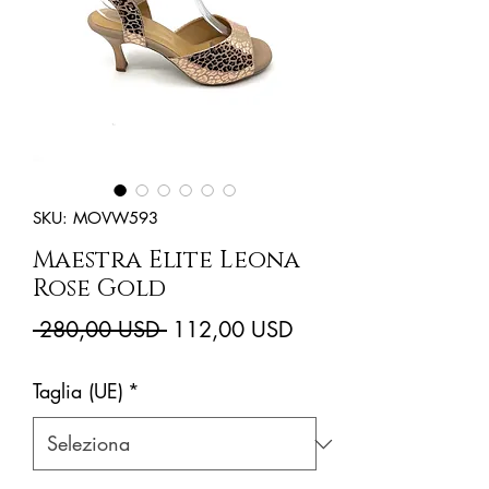
SKU: MOVW593
Maestra Elite Leona
Rose Gold
Prezzo
Prezzo
 280,00 USD 
112,00 USD
regolare
scontato
Taglia (UE)
*